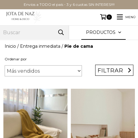
Envíos a TODO el país - 3 y 6 cuotas SIN INTERES!!!!
MENÚ
0
PRODUCTOS
Inicio
/
Entrega inmediata
/
Pie de cama
Ordenar por
FILTRAR