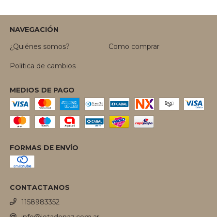
NAVEGACIÓN
¿Quiénes somos?
Como comprar
Politica de cambios
MEDIOS DE PAGO
FORMAS DE ENVÍO
CONTACTANOS
1158983352
info@jotadenaz.com.ar