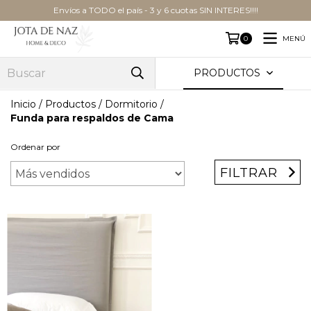
Envíos a TODO el país - 3 y 6 cuotas SIN INTERES!!!!
MENÚ
0
PRODUCTOS
Inicio
/
Productos
/
Dormitorio
/
Funda para respaldos de Cama
Ordenar por
FILTRAR