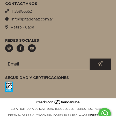
CONTACTANOS
1158983352
info@jotadenaz.com.ar
Retiro - Caba
REDES SOCIALES
SEGURIDAD Y CERTIFICACIONES
COPYRIGHT JOTA DE NAZ - 2026. TODOS LOS DERECHOS RESERVADOS.
DEFENSA DE LAS Y LOS CONSUMIDORES. PARA RECLAMOS
INGRESÁ ACÁ.