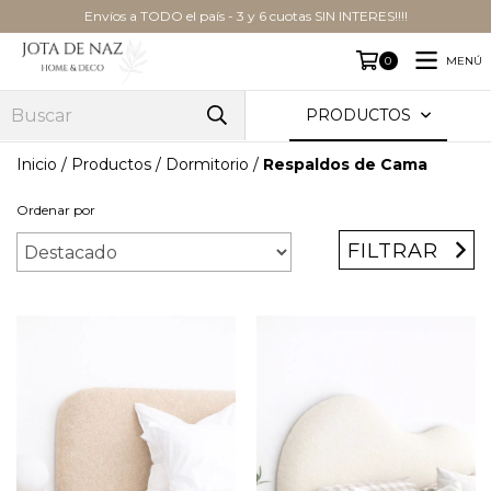
Envíos a TODO el país - 3 y 6 cuotas SIN INTERES!!!!
MENÚ
0
PRODUCTOS
Inicio
/
Productos
/
Dormitorio
/
Respaldos de Cama
Ordenar por
FILTRAR