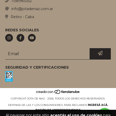
1158983352
info@jotadenaz.com.ar
Retiro - Caba
REDES SOCIALES
SEGURIDAD Y CERTIFICACIONES
COPYRIGHT JOTA DE NAZ - 2026. TODOS LOS DERECHOS RESERVADOS.
DEFENSA DE LAS Y LOS CONSUMIDORES. PARA RECLAMOS
INGRESÁ ACÁ.
BOTÓN DE ARREPENTIMIENTO
Al navegar por este sitio
aceptás el uso de cookies
para