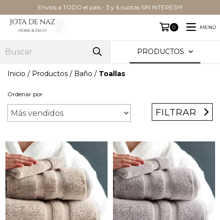
Envíos a TODO el país - 3 y 6 cuotas SIN INTERES!!!!
MENÚ
0
PRODUCTOS
Inicio
/
Productos
/
Baño
/
Toallas
Ordenar por
FILTRAR