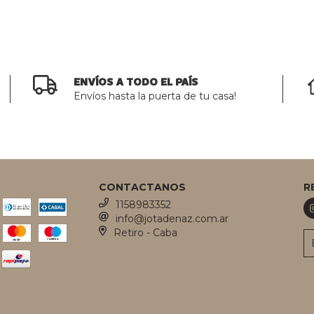
ENVÍOS A TODO EL PAÍS
Envíos hasta la puerta de tu casa!
CONTACTANOS
R
1158983352
info@jotadenaz.com.ar
Retiro - Caba