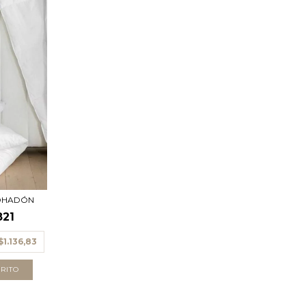
OHADÓN
821
$1.136,83
RITO