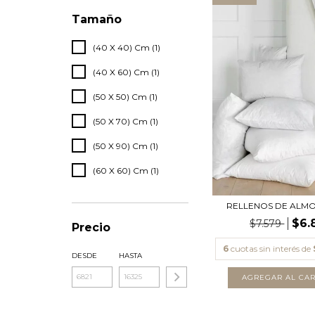
Tamaño
(40 X 40) Cm (1)
(40 X 60) Cm (1)
(50 X 50) Cm (1)
(50 X 70) Cm (1)
(50 X 90) Cm (1)
(60 X 60) Cm (1)
RELLENOS DE ALM
$6.
$7.579
Precio
6
cuotas sin interés de
DESDE
HASTA
AGREGAR AL CAR