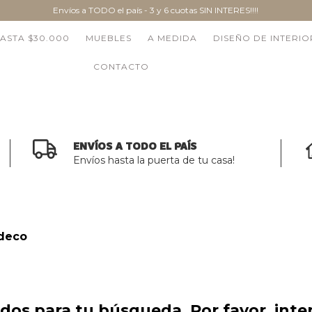
Envíos a TODO el país - 3 y 6 cuotas SIN INTERES!!!!
ASTA $30.000
MUEBLES
A MEDIDA
DISEÑO DE INTERIO
CONTACTO
ENVÍOS A TODO EL PAÍS
Envíos hasta la puerta de tu casa!
deco
os para tu búsqueda. Por favor, intent