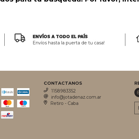
ENVÍOS A TODO EL PAÍS
Envíos hasta la puerta de tu casa!
CONTACTANOS
R
1158983352
info@jotadenaz.com.ar
Retiro - Caba